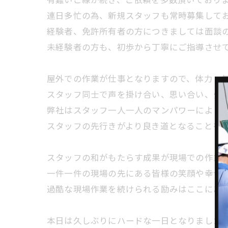
連日多忙の為、新規スタッフも常時募集して
経験者、免許所有者の方につきましては面談
未経験者の方も、初歩から丁寧にご指導させ
屋外での作業が仕事となりますので、体力・
スタッフ同士で声を掛け合い、思い合い、少
弊社はスタッフ一人一人のマンパワーにより
スタッフの先行きがより良き道となることを
スタッフの和がもたらす成果が現場での作業
一件一件の現場の先にある皆様の笑顔や幸せ
過酷な現場作業を続けられる励みはここにあ
本日は久しぶりにハードな一日となりました