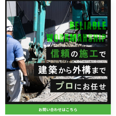
今もなお、現場で献身的に命を守り続けてくれている大
勢の医療従事者の方がいらっしゃるお陰だと。
改めて思い出させてくれた言葉ではないでしょうか。
経済復興が進む中でも、今一度一人一人が念頭において
おかなければいけない予防策。
側に居る人を守るため。
遠くの人を助けるため。
優勝という華々しい場面で、浮かれることなく感謝と敬
意を伝えられた工藤監督に拍手を送りたいと思います。
本日もお疲れ様でした。
お問い合わせはこちら