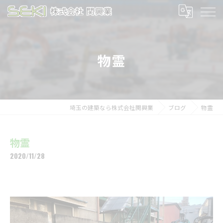
物霊
埼玉の建築なら株式会社関興業
ブログ
物霊
物霊
2020/11/28