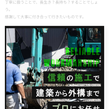
丁寧に扱うことで、長生き？長持ち？することでしょ
う。
感謝して大事に付き合って行きたいものです。
今週もお疲れ様でした。
明日は定休日です。
お問い合わせ等には常時対応しております。
よろしくお願い致します。
--------------------------------------------------------------------
--
株式会社関興業
住所 : 埼玉県さいたま市西区水判土41-1