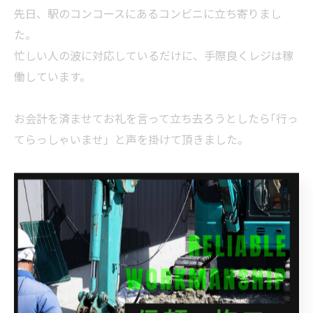
先日、駅のコンコースにあるコンビニに立ち寄りまし
た。
忙しい人の波に対応しているだけに、手際良くレジは稼
働しています。
お会計を済ませてお礼を言って立ち去ろうとしたら｢行っ
てらっしゃいませ」と声を掛けて頂きました。
駅に直結している独特の挨拶とお見送りですよね。
肩がぶつかるほど慌ただしく行き交うなかでも、こうい
う思いやりに触れると優しい気持ちになれます。
スピードに流されることなく、心をゆったりとした余裕
をもちたいです。
現場の紹介です。