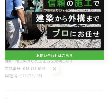
朝霞市溝沼。
型枠ブロック積みを行いました。
--------------------------------------------------------------------
--
株式会社関興業
お問い合わせはこちら
住所 : 埼玉県さいたま市西区水判土41-1
お問い合わせはこちら
電話番号 : 048-788-1956
FAX番号 : 048-788-1957
--------------------------------------------------------------------
--