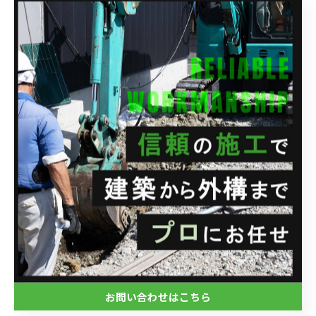
--------------------------------------------------------------------
--
株式会社関興業
住所 : 埼玉県さいたま市西区水判土41-1
電話番号 : 048-788-1956
FAX番号 : 048-788-1957
--------------------------------------------------------------------
--
ブログ
お問い合わせはこちら