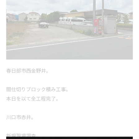
春日部市西金野井。
間仕切りブロック積み工事。
本日を以て全工程完了。
川口市赤井。
新規現場調査。