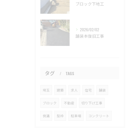
ブロック下地工
2026/02/02
舗装本復旧工事
タグ
TAGS
埼玉
建築
求人
住宅
舗装
ブロック
不動産
切り下げ工事
側溝
型枠
駐車場
コンクリート