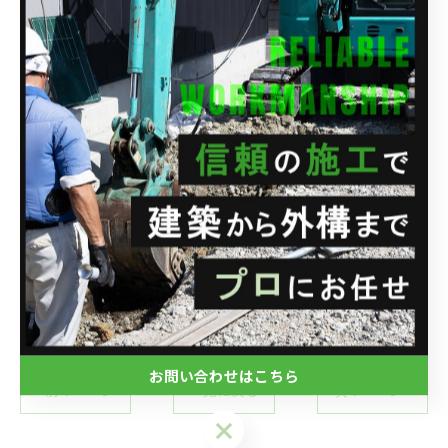
--------------------------------------------------------------------
--
株式会社関興業
住所 : 埼玉県さいたま市西区水判土41-1
電話番号 : 048-788-1956
FAX番号 : 048-788-1957
--------------------------------------------------------------------
--
ブログ
お問い合わせはこちら
< 前のページ
一覧に戻る
次のページ >
お問い合わせはこちら