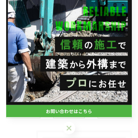
--
株式会社関興業
住所 : 埼玉県さいたま市西区水判土41-1
電話番号 : 048-788-1956
FAX番号 : 048-788-1957
--------------------------------------------------------------------
--
ブログ
お問い合わせはこちら
< 前のページ
一覧に戻る
次のページ >
お問い合わせはこちら