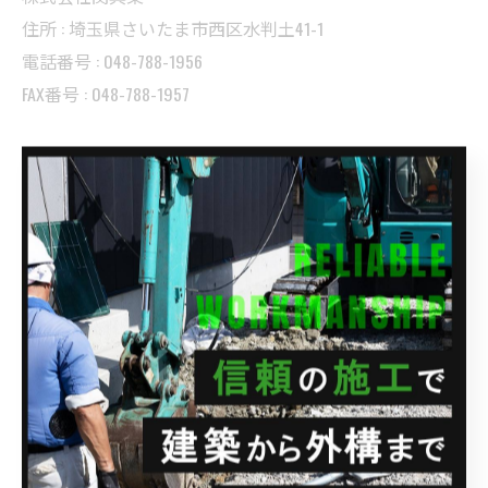
住所 : 埼玉県さいたま市西区水判土41-1
電話番号 : 048-788-1956
FAX番号 : 048-788-1957
--------------------------------------------------------------------
--
ブログ
< 前のページ
一覧に戻る
次のページ >
カテゴリー
CATEGORIES