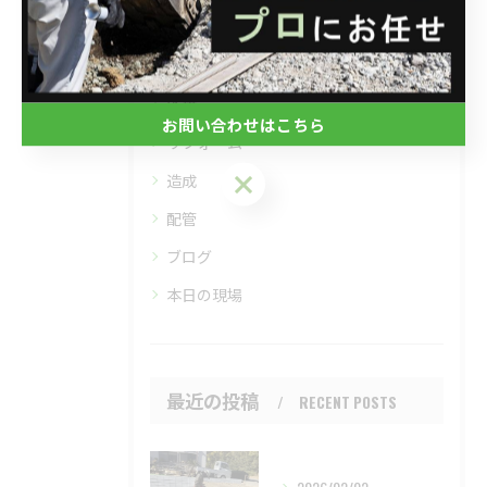
全てのカテゴリー
土木
外構
お問い合わせはこちら
リフォーム
お問い合わせはこちら
造成
配管
ブログ
本日の現場
最近の投稿
RECENT POSTS