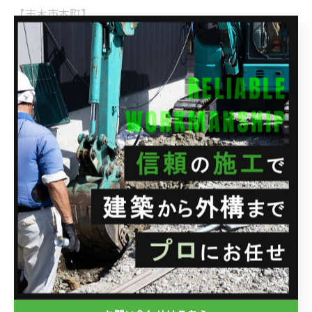
【志木市本町】
◉型枠ブロック積み工事
--------------------------------------------------------------------
--
株式会社関興業
住所 : 埼玉県さいたま市西区水判土41-1
電話番号 : 048-788-1956
FAX番号 : 048-788-1957
--------------------------------------------------------------------
--