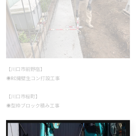
【川口市前野宿】
◉RC擁壁生コン打設工事
【川口市桜町】
◉型枠ブロック積み工事