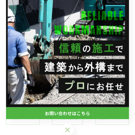
--------------------------------------------------------------------
--
株式会社関興業
住所 : 埼玉県さいたま市西区水判土41-1
電話番号 : 048-788-1956
FAX番号 : 048-788-1957
--------------------------------------------------------------------
--
ブログ
お問い合わせはこちら
< 前のページ
一覧に戻る
次のページ >
お問い合わせはこちら