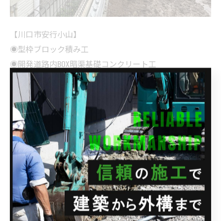
【川口市安行小山】
◉型枠ブロック積み工
◉開発道路内BOX暗渠基礎コンクリート工
◉横断側溝基礎コンクリート工事
【川口市芝下】
◉ブロック積み工事
◉下水改造工事
--------------------------------------------------------------------
--