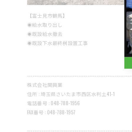
【富士見市鶴馬】
◉給水取り出し
◉既設給水撤去
◉既設下水最終桝設置工事
---------------------------------------------------------
株式会社関興業
住所 : 埼玉県さいたま市西区水判土41-1
電話番号 : 048-788-1956
FAX番号 : 048-788-1957
---------------------------------------------------------