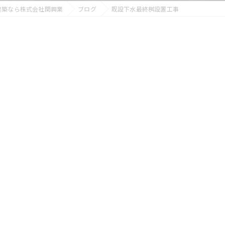
建築なら株式会社関興業
ブログ
既設下水最終桝設置工事