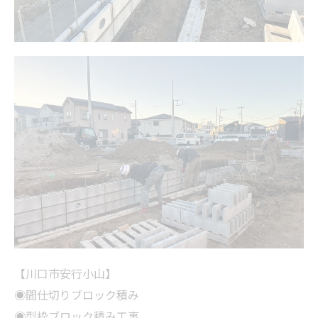
【川口市安行小山】
◉間仕切りブロック積み
◉型枠ブロック積み工事