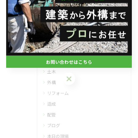
< 前のページ
一覧に戻る
次のページ >
カテゴリー
CATEGORIES
全てのカテゴリー
お問い合わせはこちら
土木
お問い合わせはこちら
外構
リフォーム
造成
配管
ブログ
本日の現場