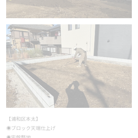
【浦和区本太】
◉ブロック天端仕上げ
◉宅盤整地