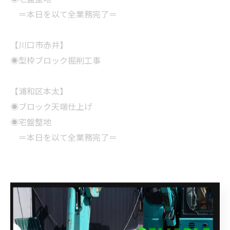
＝本日を以て全業務完了＝
【川口市赤井】
◉型枠ブロック掘削工事
【浦和区本太】
◉ブロック天端仕上げ
◉宅盤整地
＝本日を以て全業務完了＝
--------------------------------------------------------------------
--
株式会社関興業