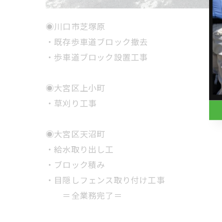
◉川口市芝塚原
・既存歩車道ブロック撤去
・歩車道ブロック設置工事
◉大宮区上小町
・草刈り工事
◉大宮区天沼町
・給水取り出し工
・ブロック積み
・目隠しフェンス取り付け工事
＝全業務完了＝