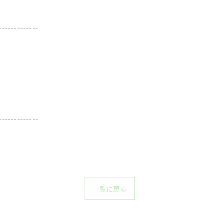
-------------
-------------
一覧に戻る